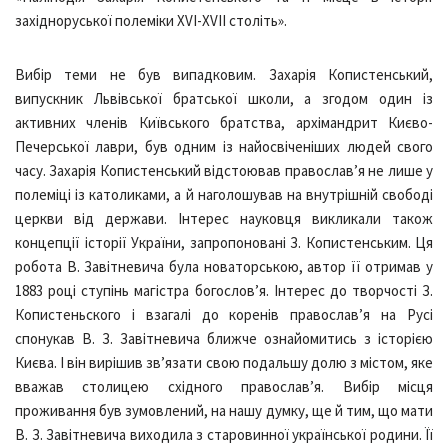
західноруської полеміки ХVI-XVII століть».
Вибір теми не був випадковим. Захарія Копистенський,
випускник Львівської братської школи, а згодом один із
активних членів Київського братства, архімандрит Києво-
Печерської лаври, був одним із найосвіченіших людей свого
часу. Захарія Копистенський відстоював православ’я не лише у
полеміці із католиками, а й наголошував на внутрішній свободі
церкви від держави. Інтерес науковця викликали також
концепції історії України, запропоновані З. Копистенським. Ця
робота В. Завітневича була новаторською, автор її отримав у
1883 році ступінь магістра богослов’я. Інтерес до творчості З.
Копистеньского і взагалі до коренів православ’я на Русі
спонукав В. З. Завітневича ближче ознайомитись з історією
Києва. І він вирішив зв’язати свою подальшу долю з містом, яке
вважав столицею східного православ’я. Вибір місця
проживання був зумовлений, на нашу думку, ще й тим, що мати
В. З. Завітневича виходила з старовинної української родини. Її