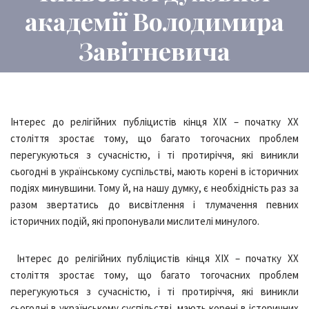
академії Володимира
Завітневича
Інтерес до релігійних публіцистів кінця ХІХ – початку ХХ
століття зростає тому, що багато тогочасних проблем
перегукуються з сучасністю, і ті протиріччя, які виникли
сьогодні в українському суспільстві, мають корені в історичних
подіях минувшини. Тому й, на нашу думку, є необхідність раз за
разом звертатись до висвітлення і тлумачення певних
історичних подій, які пропонували мислителі минулого.
Інтерес до релігійних публіцистів кінця ХІХ – початку ХХ
століття зростає тому, що багато тогочасних проблем
перегукуються з сучасністю, і ті протиріччя, які виникли
сьогодні в українському суспільстві, мають корені в історичних