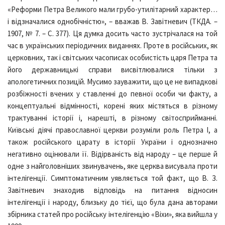
«Реформи Петра Великого мали грубо-утилітарний характер…
і відзначалися однобічністю», – вважав В. Завітневич (ТКДА. –
1907, № 7. – С. 377). Ця думка досить часто зустрічалася на той
час в українських періодичних виданнях. Проте в російських, як
церковних, так і світських часописах особистість царя Петра та
його державницькі справи висвітлювалися тільки з
апологетичних позицій. Мусимо зауважити, що це не випадкові
розбіжності вчених у ставленні до певної особи чи факту, а
концептуальні відмінності, корені яких містяться в різному
трактуванні історії і, нарешті, в різному світосприйманні.
Київські діячі православної церкви розуміли роль Петра І, а
також російського царату в історії України і однозначно
негативно оцінювали її. Відірваність від народу – це перше й
одне з найголовніших звинувачень, яке церква висувала проти
інтелігенції. Симптоматичним уявляється той факт, що В. З.
Завітневич знаходив відповідь на питання відносин
інтелігенції і народу, близьку до тієї, що була дана авторами
збірника статей про російську інтелігенцію «Віхи», яка вийшла у