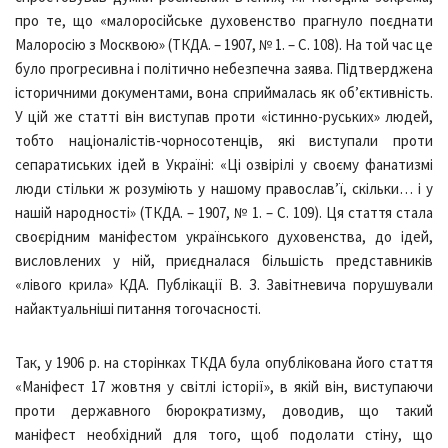
про те, що «малоросійське духовенство прагнуло поєднати
Малоросію з Москвою» (ТКДА. – 1907, № 1. – С. 108). На той час це
було прогресивна і політично небезпечна заява. Підтверджена
історичними документами, вона сприймалась як об’єктивність.
У цій же статті він виступав проти «істинно-руських» людей,
тобто націоналістів-чорносотенців, які виступали проти
сепаратиських ідей в Україні: «Ці озвірілі у своєму фанатизмі
люди стільки ж розуміють у нашому православ’ї, скільки… і у
нашій народності» (ТКДА. – 1907, № 1. – С. 109). Ця стаття стала
своєрідним маніфестом українського духовенства, до ідей,
висловлених у ній, приєдналася більшість представників
«лівого крила» КДА. Публікації В. З. Завітневича порушували
найактуальніші питання тогочасності.
Так, у 1906 р. на сторінках ТКДА була опублікована його стаття
«Маніфест 17 жовтня у світлі історії», в якій він, виступаючи
проти державного бюрократизму, доводив, що такий
маніфест необхідний для того, щоб подолати стіну, що