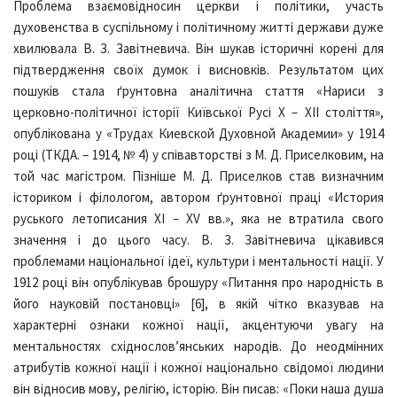
Проблема взаємовідносин церкви і політики, участь
духовенства в суспільному і політичному житті держави дуже
хвилювала В. З. Завітневича. Він шукав історичні корені для
підтвердження своїх думок і висновків. Результатом цих
пошуків стала ґрунтовна аналітична стаття «Нариси з
церковно-політичної історії Київської Русі Х – ХІІ століття»,
опублікована у «Трудах Киевской Духовной Академии» у 1914
році (ТКДА. – 1914, № 4) у співавторстві з М. Д. Приселковим, на
той час магістром. Пізніше М. Д. Приселков став визначним
істориком і філологом, автором ґрунтовної праці «История
руського летописания XI – XV вв.», яка не втратила свого
значення і до цього часу. В. З. Завітневича цікавився
проблемами національної ідеї, культури і ментальності нації. У
1912 році він опублікував брошуру «Питання про народність в
його науковій постановці» [6], в якій чітко вказував на
характерні ознаки кожної нації, акцентуючи увагу на
ментальностях східнослов’янських народів. До неодмінних
атрибутів кожної нації і кожної національно свідомої людини
він відносив мову, релігію, історію. Він писав: «Поки наша душа