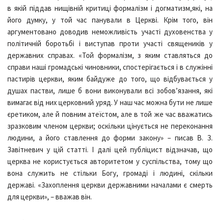
в якій піддав нищівній критиці формалізм і догматизм,які, на
його думку, у той час панували в Церкві. Крім того, він
аргументовано доводив неможливість участі духовенства у
політичній боротьбі і виступав проти участі священиків у
державних справах. «Той формалізм, з яким ставляться до
справи наші громадські чиновники, спостерігається і в служінні
пастирів церкви, яким байдуже до того, що відбувається у
душах пастви, лише б вони виконували всі зобов’язання, які
вимагає від них церковний уряд. У наш час можна бути не лише
єретиком, але й повним атеїстом, але в той же час вважатись
зразковим членом церкви; оскільки цінується не переконання
людини, а його ставлення до форми закону» – писав В. З.
Завітневич у цій статті. І далі цей публіцист відзначав, що
церква не користується авторитетом у суспільства, тому що
вона служить не стільки Богу, громаді і людині, скільки
державі. «Захоплення церкви державними началами є смерть
для церкви», – вважав він.