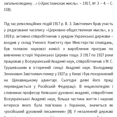
загальнолюдину…» («Христианская мисль». – 1917, № 3 – 4. – С.
158).
Під час революційних подій 1917 р. В. З. Завітневич брав участь
у редагуванні часопису «Церковно-общественная мысль», а у
1918 р. активно співробітничав з урядом Української держави –
входив у склад Ученого Комітету при Міністерстві сповідань,
був головою наукової комісії з вироблення програм по
вивченню історії Української Церкви тощо. З 1917 по 1927 роки
працював у Всеукраїнській Академії наук, співробітничав з М. С.
Грушевським в історичній секції Академії наук. Володимир
Зенонович Завітневич помер у 1927 р. у Києві і був похоронений
на Щекавицькому цвинтарі. Сьогодні деякі його праці
перевидаються у Російській Федерації. В енциклопедіях і
словниках професор Київської духовної академії, співробітник
Всеукраїнської Академії наук, більша частина життя і наукові
інтереси якого була пов’язана з Україною, значиться як
«російський духовний письменник» [8]. У незалежній державі