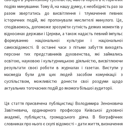
подіях минувшини. Тому й, на нашу думку, є необхідність раз за
разом звертатись до висвітлення і тлумачення певних
історичних подій, які пропонували мислителі минулого. Це,
сподіваємось, допоможе зрозуміти сутність деяких моментів у
відносинах держави і Церкви, а також надасть певний імпульс
формуванню національної культури і національної
самосвідомості. В останні часи з пітьми забуття виходять
персони тих представників духовенства, які займались
освітою, науковою і культурницькою діяльністю, висвітлюючи
результати своєї роботи в журналах і газетах. Виступи у
масмедіа були для цих людей засобом комунікації з
суспільством, можливістю донести свої роздуми щодо
актуальних тогочасних подій до якомога більшої аудиторії.
Ця стаття присвячена публіцистиці Володимира Зеноновича
Завітневича, ординарного професора Київської духовної
академії, публіциста, громадського діяча. В біографічних
словниках про нього є скупі відомості – дати життя, визначення