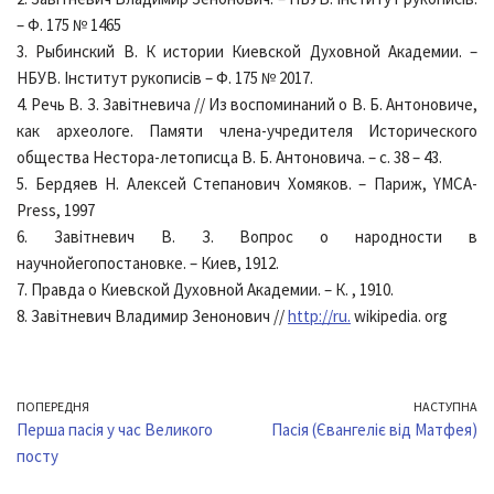
– Ф. 175 № 1465
3. Рыбинский В. К истории Киевской Духовной Академии. –
НБУВ. Інститут рукописів – Ф. 175 № 2017.
4. Речь В. З. Завітневича // Из воспоминаний о В. Б. Антоновиче,
как археологе. Памяти члена-учредителя Исторического
общества Нестора-летописца В. Б. Антоновича. – с. 38 – 43.
5. Бердяев Н. Алексей Степанович Хомяков. – Париж, YMCA-
Press, 1997
6. Завітневич В. З. Вопрос о народности в
научнойегопостановке. – Киев, 1912.
7. Правда о Киевской Духовной Академии. – К. , 1910.
8. Завітневич Владимир Зенонович //
http://ru.
wikipedia. org
ПОПЕРЕДНЯ
НАСТУПНА
Перша пасія у час Великого
Пасія (Євангеліє від Матфея)
посту