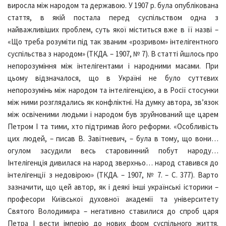
виросла між народом та державою. У 1907 р. була опублікована
стаття, в якій постала перед суспільством одна з
найважливіших проблем, суть якої міститься вже в її назві –
«Що треба розуміти під так званим «розривом» інтелігентного
суспільства з народом» (ТКДА. – 1907, № 7). В статті йшлось про
непорозуміння між інтелігентами і народними масами. При
цьому відзначалося, що в Україні не було суттєвих
непорозумінь між народом та інтелігенцією, а в Росії стосунки
між ними розглядались як конфліктні. На думку автора, зв’язок
між освіченими людьми і народом був зруйнований ще царем
Петром І та тими, хто підтримав його реформи. «Особливість
цих людей, – писав В. Завітневич, – була в тому, що вони…
огулом засудили весь старовинний побут народу…
Інтелігенція дивилася на народ зверхньо… народ ставився до
інтелігенції з недовірою» (ТКДА. – 1907, № 7. – С. 377). Варто
зазначити, що цей автор, як і деякі інші українські історики –
професори Київської духовної академії та університету
Святого Володимира – негативно ставилися до спроб царя
Петра І вести імперію до нових форм суспільного життя.