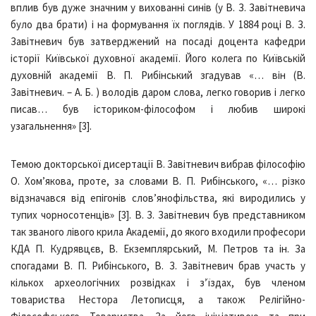
вплив був дуже значним у вихованні синів (у В. З. Завітневича
було два брати) і на формування їх поглядів. У 1884 році В. З.
Завітневич був затверджений на посаді доцента кафедри
історії Київської духовної академії. Його колега по Київській
духовній академії В. П. Рибінський згадував «… він (В.
Завітневич. – А. Б. ) володів даром слова, легко говорив і легко
писав… був істориком-філософом і любив широкі
узагальнення» [3].
Темою докторської дисертації В. Завітневич вибрав філософію
О. Хом’якова, проте, за словами В. П. Рибінського, «… різко
відзначався від епігонів слов’янофільства, які виродились у
тупих чорносотенців» [3]. В. З. Завітневич був представником
так званого лівого крила Академії, до якого входили професори
КДА П. Кудрявцєв, В. Екземплярський, М. Петров та ін. За
спогадами В. П. Рибінського, В. З. Завітневич брав участь у
кількох археологічних розвідках і з’їздах, був членом
товариства Нестора Летописця, а також Релігійно-