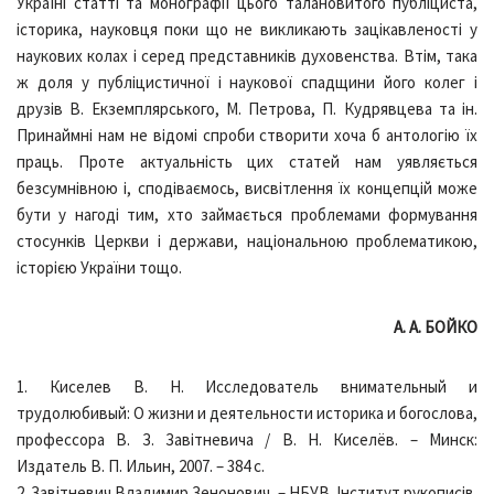
Україні статті та монографії цього талановитого публіциста,
історика, науковця поки що не викликають зацікавленості у
наукових колах і серед представників духовенства. Втім, така
ж доля у публіцистичної і наукової спадщини його колег і
друзів В. Екземплярського, М. Петрова, П. Кудрявцева та ін.
Принаймні нам не відомі спроби створити хоча б антологію їх
праць. Проте актуальність цих статей нам уявляється
безсумнівною і, сподіваємось, висвітлення їх концепцій може
бути у нагоді тим, хто займається проблемами формування
стосунків Церкви і держави, національною проблематикою,
історією України тощо.
А. А. БОЙКО
1. Киселев В. Н. Исследователь внимательный и
трудолюбивый: О жизни и деятельности историка и богослова,
профессора В. З. Завітневича / В. Н. Киселёв. – Минск:
Издатель В. П. Ильин, 2007. – 384 с.
2. Завітневич Владимир Зенонович. – НБУВ. Інститут рукописів.