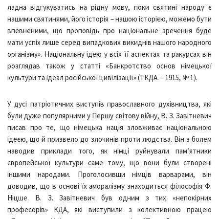
ладна відгукуватись на рідну мову, поки святині народу є
нашими святинями, його історія – нашою історією, можемо бути
впевненими, що проповідь про національне зречення буде
мати успіх лише серед випадкових викиднів нашого народного
організму». Національну ідею у всіх її аспектах та ракурсах він
розглядав також у статті «Банкротство основ німецької
культури та ідеал російської цивілізації» (ТКДА. – 1915, № 1).
У дусі патріотичних виступів православного духівництва, які
були дуже популярними у Першу світову війну, В. З. Завітневич
писав про те, що німецька нація зловживає національною
ідеєю, що й призвело до злочинів проти людства. Він з болем
наводив приклади того, як німці руйнували пам’ятники
європейської культури саме тому, що вони були створені
іншими народами. Проголосивши німців варварами, він
доводив, що в основі їх аморалізму знаходиться філософія Ф.
Ніцше. В. З. Завітневич був одним з тих «непокірних
професорів» КДА, які виступили з колективною працею