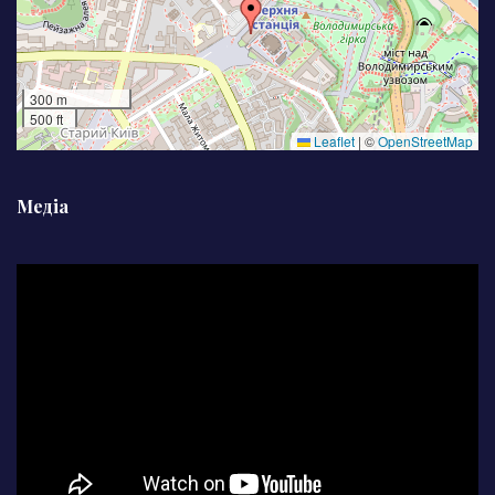
300 m
500 ft
Leaflet
|
©
OpenStreetMap
Медіа