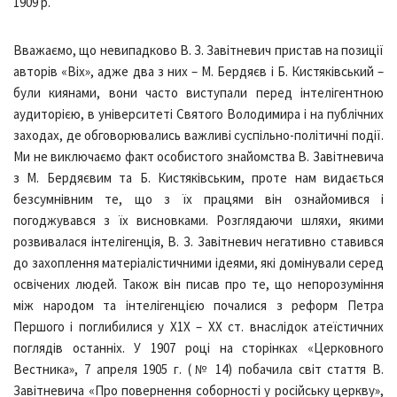
1909 р.
Вважаємо, що невипадково В. З. Завітневич пристав на позиції
авторів «Віх», адже два з них – М. Бердяєв і Б. Кистяківський –
були киянами, вони часто виступали перед інтелігентною
аудиторією, в університеті Святого Володимира і на публічних
заходах, де обговорювались важливі суспільно-політичні події.
Ми не виключаємо факт особистого знайомства В. Завітневича
з М. Бердяєвим та Б. Кистяківським, проте нам видається
безсумнівним те, що з їх працями він ознайомився і
погоджувався з їх висновками. Розглядаючи шляхи, якими
розвивалася інтелігенція, В. З. Завітневич негативно ставився
до захоплення матеріалістичними ідеями, які домінували серед
освічених людей. Також він писав про те, що непорозуміння
між народом та інтелігенцією почалися з реформ Петра
Першого і поглибилися у Х1Х – ХХ ст. внаслідок атеїстичних
поглядів останніх. У 1907 році на сторінках «Церковного
Вестника», 7 апреля 1905 г. (№ 14) побачила світ стаття В.
Завітневича «Про повернення соборності у російську церкву»,