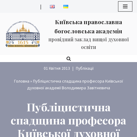
|
Перейти
Київська православна
до
богословська академія
вмісту
провідний заклад вищої духовної
освіти
01 Квітня 2013
Публікації
Головна
»
Публіцистична спадщина професора Київської
духовної академії Володимира Завітневича
Публіцистична
спадщина професора
Київської духовної