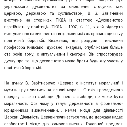
українського духовенства за оновлення стосунків між
церквою, державою та суспільством, В. З. Завітневич
виступив на сторінках ТКДА із статтею «Духовенство
партійність у політиці» (ТКДА. – 1907, № 1), в якій відверто
виступав проти використання церковників як пропагандистів у
політичній боротьбі. Вважаємо, що роздуми і висновки
професора Київської духовної академії, опубліковані більше
ста років тому, є актуальними і сьогодні. Він спростовував
думку про те, що духовенство може брати будь-яку участь у
політичній боротьбі.
На думку В. Завітневича: «Церква є інститут моральний і
мусить грунтуватись на основі моралі…Стихія громадського
порядку є закон свободи. Де немає свободи, не може бути
моральності. Ось чому у галузі державності з формально-
юридичними визначеннями… немає місця для діяльності
Церкви. Діяльність Церкви починається там, де держава надає
особистості місце для самовизначення. Головний предмет