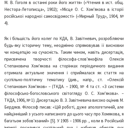
М. В. Гоголя в останні роки його життя» («Чтения в ист. общ.
Нестора-Летописца», 1902); «Місце О. С. Хом’якова в історії
російської народної самосвідомості» («Мирный Труд», 1904, №
4).
Як і більшість його колег по КДА, В. Завітневич, розробляючи
будь-яку історичну тему, неодмінно спрямовував її висновки
чи концепцію на сучасність. Таким чином, навіть дисертація,
присвячена творчості філософа-слов’янофіла Олексія
Степановича Хом’якова на сторінках періодичного видання
отримала актуальне значення і сприймалася як стаття на
суспільно-політичну тематику (див., напр., ст. «Олексій
Степанович Хом’яков» – (ТКДА. – 1900, № 4 та ст. «З системи
філософсько-богословського світогляду О. С. Хом’якова». –
ТКДА, 1906, № 1). Дисертацію В. З. Завітневича високо оцінив М.
Бердяєв. Філософ писав: «Цій роботі, дуже апологетичній, але
найцінніший з усього написаного до цього часу про Хомякова, я
багатьом зобов’язаний» [5]. У 1905 – 1906 рр. , коли в Російській
імперії посилився суспільний рух і набирав обертів рух