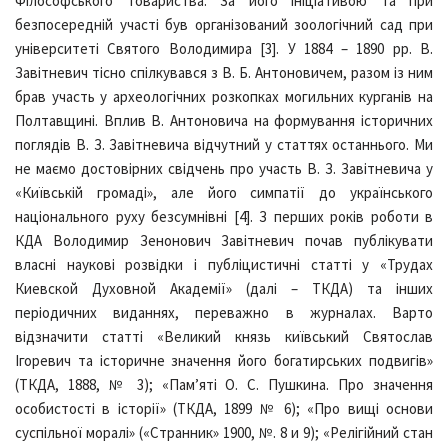
Філософського Товариства. За його ініціативою та при
безпосередній участі був організований зоологічний сад при
університеті Святого Володимира [3]. У 1884 – 1890 рр. В.
Завітневич тісно спілкувався з В. Б. Антоновичем, разом із ним
брав участь у археологічних розкопках могильних курганів на
Полтавщині. Вплив В. Антоновича на формування історичних
поглядів В. З. Завітневича відчутний у статтях останнього. Ми
не маємо достовірних свідчень про участь В. З. Завітневича у
«Київській громаді», але його симпатії до українського
національного руху безсумнівні [4]. З перших років роботи в
КДА Володимир Зенонович Завітневич почав публікувати
власні наукові розвідки і публіцистичні статті у «Трудах
Киевской Духовной Академії» (далі – ТКДА) та інших
періодичних виданнях, переважно в журналах. Варто
відзначити статті «Великий князь київський Святослав
Ігоревич та історичне значення його богатирських подвигів»
(ТКДА, 1888, № 3); «Пам’яті О. С. Пушкина. Про значення
особистості в історії» (ТКДА, 1899 № 6); «Про вищі основи
суспільної моралі» («Странник» 1900, №. 8 и 9); «Релігійний стан