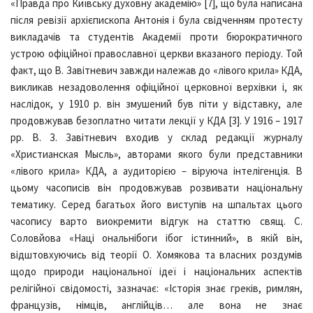
«Правда про Київську духовну академію» [7], що була написана
після ревізії архієпископа Антонія і була свідченням протесту
викладачів та студентів Академії проти бюрократичного
устрою офіційної православної церкви вказаного періоду. Той
факт, що В. Завітневич завжди належав до «лівого крила» КДА,
викликав незадоволення офіційної церковної верхівки і, як
наслідок, у 1910 р. він змушений був піти у відставку, але
продовжував безоплатно читати лекції у КДА [3]. У 1916 – 1917
рр. В. З. Завітневич входив у склад редакції журналу
«Христианская Мысль», авторами якого були представники
«лівого крила» КДА, а аудиторією – віруюча інтелігенція. В
цьому часописів він продовжував розвивати національну
тематику. Серед багатьох його виступів на шпальтах цього
часопису варто виокремити відгук на статтю свящ. С.
Соловйова «Наці ональнібоги ібог істинний», в якій він,
відштовхуючись від теорії О. Хомякова та власних роздумів
щодо природи національної ідеї і національних аспектів
релігійної свідомості, зазначає: «Історія знає греків, римлян,
французів, німців, англійців… але вона не знає