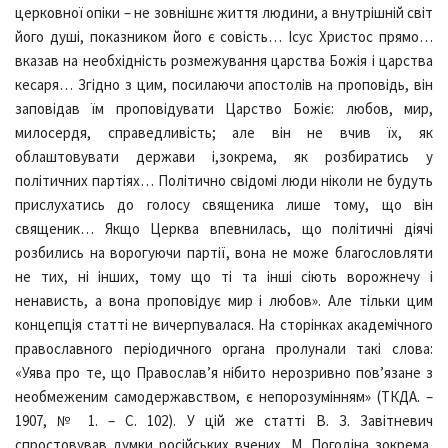
церковної опіки – не зовнішнє життя людини, а внутрішній світ
його душі, показником його є совість… Ісус Христос прямо…
вказав на необхідність розмежування царства Божія і царства
кесаря… Згідно з цим, посилаючи апостолів на проповідь, він
заповідав їм проповідувати Царство Божіє: любов, мир,
милосердя, справедливість; але він не вчив їх, як
облаштовувати держави і,зокрема, як розбиратись у
політичних партіях… Політично свідомі люди ніколи не будуть
прислухатись до голосу священика лише тому, що він
священик… Якщо Церква впевнилась, що політичні діячі
розбились на ворогуючи партії, вона не може благословляти
не тих, ні інших, тому що ті та інші сіють ворожнечу і
ненависть, а вона проповідує мир і любов». Але тільки цим
концепція статті не вичерпувалася. На сторінках академічного
православного періодичного органа пролунали такі слова:
«Уява про те, що Православ’я нібито нерозривно пов’язане з
необмеженим самодержавством, є непорозумінням» (ТКДА. –
1907, № 1. – С. 102). У цій же статті В. З. Завітневич
спростовував думки російських вчених, М. Погодіна зокрема,