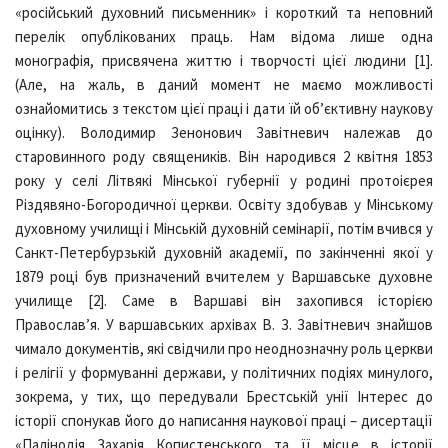
«російський духовний письменник» і короткий та неповний
перелік опублікованих праць. Нам відома лише одна
монографія, присвячена життю і творчості цієї людини [1].
(Але, на жаль, в даний момент не маємо можливості
ознайомитись з текстом цієї праці і дати їй об’єктивну наукову
оцінку). Володимир Зенонович Завітневич належав до
старовинного роду священиків. Він народився 2 квітня 1853
року у селі Літвякі Мінської губернії у родині протоієрея
Різдявяно-Богородичної церкви. Освіту здобував у Мінському
духовному училищі і Мінській духовній семінарії, потім вчився у
Санкт-Петербурзькій духовній академії, по закінченні якої у
1879 році був призначений вчителем у Варшавське духовне
училище [2]. Саме в Варшаві він захопився історією
Православ’я. У варшавських архівах В. З. Завітневич знайшов
чимало документів, які свідчили про неоднозначну роль церкви
і релігії у формуванні держави, у політичних подіях минулого,
зокрема, у тих, що передували Брестській унії Інтерес до
історії спонукав його до написання наукової праці – дисертації
«Палінодія Захарія Копистенського та її місце в історії