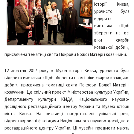
історії Києва,
урочисто була
відкрита
виставка «Щоб
зберегти на всі
віки скарби
козацької доби!»,
присвячена тематиці свята Покрови Божої Матері і козаччини.
12 жовтня 2017 року в Музеї історії Києва, урочисто була
відкрита виставка «Щоб зберегти на всі віки скарби козацької
доби!», присвячена тематиці свята Покрови Божої Матері і
козаччини. Це спільний проект Міністерства культури України,
Департаменту культури КМДА, Національного науково-
дослідного реставраційного центру України та Музею історії
міста Києва. На виставці представлені унікальні речі,
відреставровані фахівцями Національного науково-дослідного
реставраційного центру України. Ці музейні предмети мають