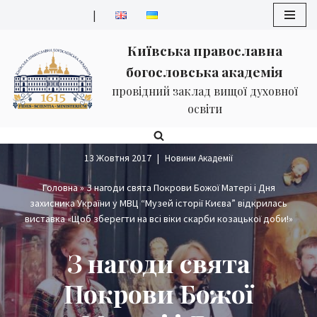
|
Перейти
Київська православна
до
богословська академія
вмісту
провідний заклад вищої духовної
освіти
13 Жовтня 2017
Новини Академії
Головна
»
З нагоди свята Покрови Божої Матері і Дня
захисника України у МВЦ “Музей історії Києва” відкрилась
виставка «Щоб зберегти на всі віки скарби козацької доби!»
З нагоди свята
Покрови Божої