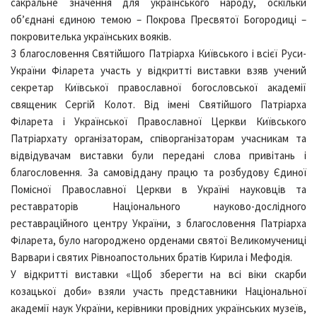
сакральне значення для українського народу, оскільки
об’єднані єдиною темою – Покрова Пресвятої Богородиці –
покровителька українських вояків.
З благословення Святійшого Патріарха Київського і всієї Руси-
України Філарета участь у відкритті виставки взяв учений
секретар Київської православної богословської академії
священик Сергій Колот. Від імені Святійшого Патріарха
Філарета і Української Православної Церкви Київського
Патріархату організаторам, співорганізаторам учасникам та
відвідувачам виставки були передані слова привітань і
благословення. За самовіддану працю та розбудову Єдиної
Помісної Православної Церкви в Україні науковців та
реставраторів Національного науково-дослідного
реставраційного центру України, з благословення Патріарха
Філарета, було нагороджено орденами святої Великомучениці
Варвари і святих Рівноапостольних братів Кирила і Мефодія.
У відкритті виставки «Щоб зберегти на всі віки скарби
козацької доби» взяли участь представники Національної
академії наук України, керівники провідних українських музеїв,