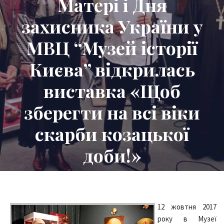
Матері і Дня
захисника України у
МВЦ “Музей історії
Києва” відкрилась
виставка «Щоб
зберегти на всі віки
скарби козацької
доби!»
12 жовтня 2017
року в Музеї