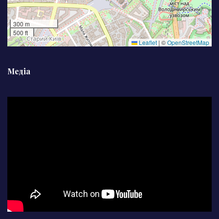
300 m
500 ft
Leaflet
|
©
OpenStreetMap
Медіа