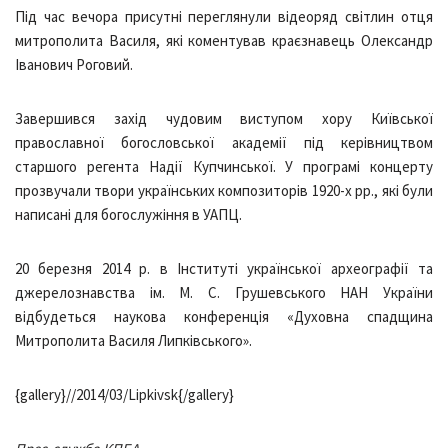
Під час вечора присутні переглянули відеоряд світлин отця
митрополита Василя, які коментував краєзнавець Олександр
Іванович Роговий.
Завершився захід чудовим виступом хору Київської
православної богословської академії під керівництвом
старшого регента Надії Купчинської. У програмі концерту
прозвучали твори українських композиторів 1920-х рр., які були
написані для богослужіння в УАПЦ.
20 березня 2014 р. в Інституті української археографії та
джерелознавства ім. М. С. Грушевського НАН України
відбудеться наукова конференція «Духовна спадщина
Митрополита Василя Липківського».
{gallery}//2014/03/Lipkivsk{/gallery}