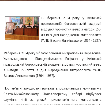
19 березня 2014 року у Київській
православній богословській академії
відбувся урочистий вечір з нагоди 150-
ліття з дня народження митрополита
УАПЦ Василя Липківського (1864 – 1937).
19 березня 2014 року з благословення митрополита Переяслав-
Хмельницького і Білоцерківського Епіфанія у Київській
православній богословській академії відбувся урочистий вечір
з нагоди 150-ліття з дня народження митрополита УАПЦ
Василя Липківського (1864 – 1937).
Пропам’ятні заходи, як і належить, розпочалися з молитви – у
Свято-Михайлівському Золотоверхому соборі відбулося
служіння літії за упокій приснопам’ятного митрополита