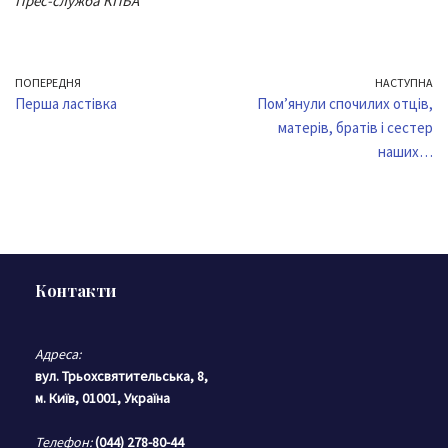
Прес-служба КПБА
ПОПЕРЕДНЯ
НАСТУПНА
Перша ластівка
Пом’янули спочилих отців,
матерів, братів і сестер
наших…
Контакти
Адреса:
вул. Трьохсвятительська, 8,
м. Київ, 01001, Україна
Телефон:
(044) 278-80-44