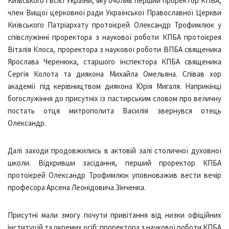
Київського і всієї України, яку очолив перший проректор КПБА,
член Вищої церковної ради Української Православної Церкви
Київського Патріархату протоієрей Олександр Трофимлюк у
співслужінні проректора з наукової роботи КПБА протоієрея
Віталія Клоса, проректора з наукової роботи ВПБА священика
Ярослава Черенюка, старшого інспектора КПБА священика
Сергія Колота та диякона Михайла Омельяна. Співав хор
академії під керівництвом диякона Юрія Мигаля. Наприкінці
богослужіння до присутніх із пастирським словом про величну
постать отця митрополита Василія звернувся отець
Олександр.
Далі заходи продовжились в актовій залі столичної духовної
школи. Відкривши засідання, перший проректор КПБА
протоієрей Олександр Трофимлюк уповноважив вести вечір
професора Арсена Леонідовича Зінченка.
Присутні мали змогу почути привітання від низки офіційних
інституцій та окремих осіб: проректора з наукової роботи КПБА