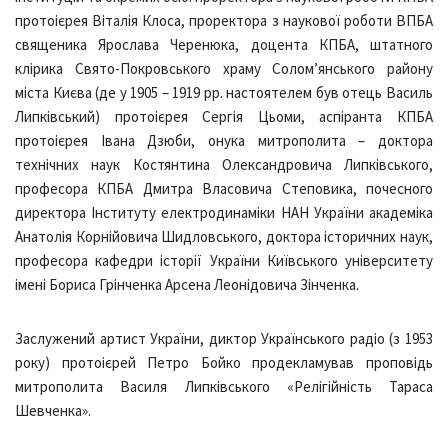
протоієрея Віталія Клоса, проректора з наукової роботи ВПБА
священика Ярослава Черенюка, доцента КПБА, штатного
клірика Свято-Покровського храму Солом’янського району
міста Києва (де у 1905 – 1919 рр. настоятелем був отець Василь
Липківський) протоієрея Сергія Цьоми, аспіранта КПБА
протоієрея Івана Дзюби, онука митрополита – доктора
технічних наук Костянтина Олександровича Липківського,
професора КПБА Дмитра Власовича Степовика, почесного
директора Інституту електродинаміки НАН України академіка
Анатолія Корнійовича Шидловського, доктора історичних наук,
професора кафедри історії України Київського університету
імені Бориса Грінченка Арсена Леонідовича Зінченка.
Заслужений артист України, диктор Українського радіо (з 1953
року) протоієрей Петро Бойко продекламував проповідь
митрополита Василя Липківського «Релігійність Тараса
Шевченка».