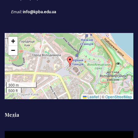
Email:
info@kpba.edu.ua
+
−
300 m
500 ft
Leaflet
|
©
OpenStreetMap
Медіа