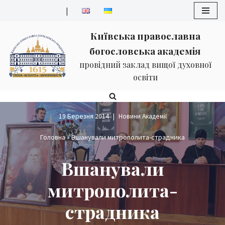
|
Перейти
Київська православна
до
богословська академія
вмісту
провідний заклад вищої духовної
освіти
19 Березня 2014
Новини Академії
Головна
»
Вшанували митрополита-страдника
Вшанували
митрополита-
страдника