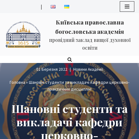
|
Перейти
Київська православна
до
богословська академія
вмісту
провідний заклад вищої духовної
освіти
01 Березня 2022
Новини Академії
Головна
»
Шановні студенти та викладачі кафедри церковно-
практичних дисциплін!
Шановні студенти та
викладачі кафедри
церковно-