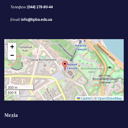
Телефон:
(044) 278-80-44
Email:
info@kpba.edu.ua
+
−
300 m
500 ft
Leaflet
|
©
OpenStreetMap
Медіа